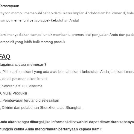
Kemampuan
ayson mampu memenuhi setiap detail kasur impian Anda!dalam hal dimensi, baha
mampu memenuhi setiap aspek kebutuhan Anda!
ami menyediakan sampel untuk membantu promosi staf penjualan Anda dan pada 
erspektif yang lebih baik tentang produk.
FAQ
Bagaimana cara memesan?
, Pilih dari item kami yang ada atau beri tahu kami kebutuhan Anda, lalu kami m
, detail pesanan dikonfirmasi
 Setoran atau LC diterima
, Mulai Produksi
, Pembayaran terutang diselesaikan
, Dikirim dari pelabuhan Shenzhen atau Shanghai.
nda akan sangat dihargai jika informasi di bawah ini dapat ditawarkan seban
mungkin ketika Anda mengirimkan pertanyaan kepada kami: