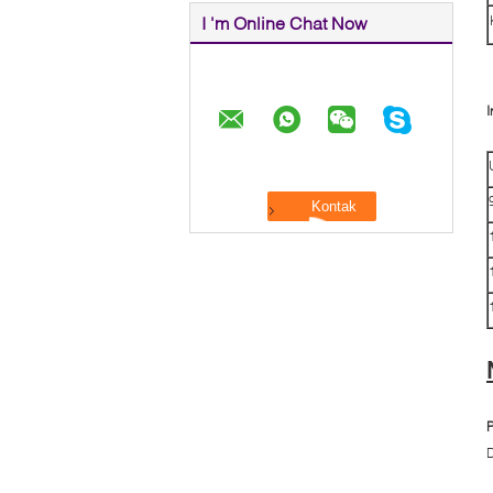
I 'm Online Chat Now
I
P
D