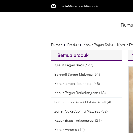
trade@raysonchina.com
Ruma
Kasur P
Rumah
Produk
Kasur Pegas Saku
Semua produk
Kasur Pegas Saku
(177)
Bonnell Spring Mattress
(91)
Kasur tempat tidur hotel
(46)
Kasur Pegas Berkelanjutan
(18)
Perusahaan Kasur Dalam Kotak
(40)
Zone Pocket Spring Mattress
(32)
Kasur Busa Terkompresi
(21)
Kasur Asrama
(14)