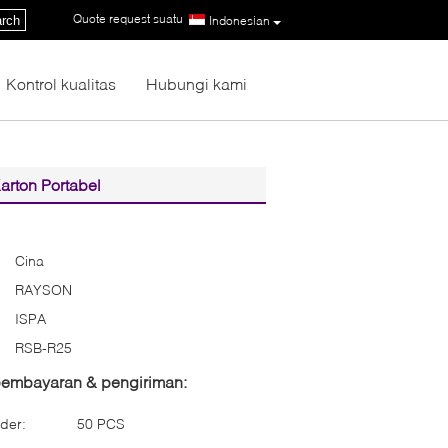
Quote request suatu
|
rch
Indonesian
Kontrol kualitas
Hubungi kami
arton Portabel
Cina
RAYSON
ISPA
RSB-R25
 pembayaran & pengiriman:
der:
50 PCS