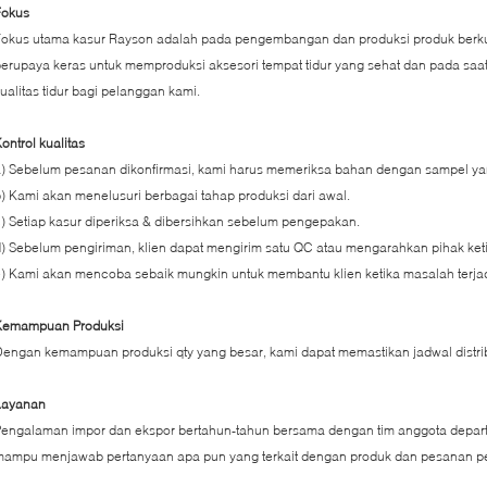
Fokus
okus utama kasur Rayson adalah pada pengembangan dan produksi produk berkua
erupaya keras untuk memproduksi aksesori tempat tidur yang sehat dan pada s
ualitas tidur bagi pelanggan kami.
ontrol kualitas
) Sebelum pesanan dikonfirmasi, kami harus memeriksa bahan dengan sampel yan
) Kami akan menelusuri berbagai tahap produksi dari awal.
) Setiap kasur diperiksa & dibersihkan sebelum pengepakan.
) Sebelum pengiriman, klien dapat mengirim satu QC atau mengarahkan pihak keti
) Kami akan mencoba sebaik mungkin untuk membantu klien ketika masalah terjad
Kemampuan Produksi
engan kemampuan produksi qty yang besar, kami dapat memastikan jadwal distri
Layanan
Pengalaman impor dan ekspor bertahun-tahun bersama dengan tim anggota depa
mampu menjawab pertanyaan apa pun yang terkait dengan produk dan pesanan p