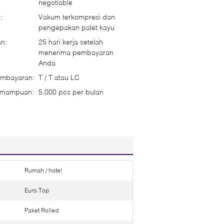
negotiable
:
Vakum terkompresi dan
pengepakan palet kayu
n:
25 hari kerja setelah
menerima pembayaran
Anda
embayaran:
T / T atau LC
emampuan:
5.000 pcs per bulan
Rumah / hotel
Euro Top
Paket Rolled