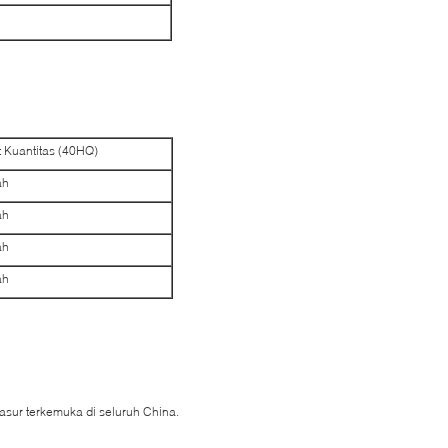
Kuantitas (40HQ)
ah
ah
ah
ah
asur terkemuka di seluruh China.