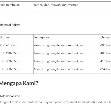
Kain pembatas
kain rajutan, mewah dan nyaman
nformasi Paket:
Ukuran
Pengepakan
Memuat 
90x190x25cm
Kemasan gulung terkompresi vakum
690 bu
137x190x25cm
Kemasan gulung terkompresi vakum
468 bu
153x203x25cm
Kemasan gulung terkompresi vakum
410 bu
183x203x25cm
Kemasan gulung terkompresi vakum
354 bu
Mengapa Kami?
rofesionalisme
engan tim desainer profesional Rayson, pekerja terampil, kami adalah produsen k