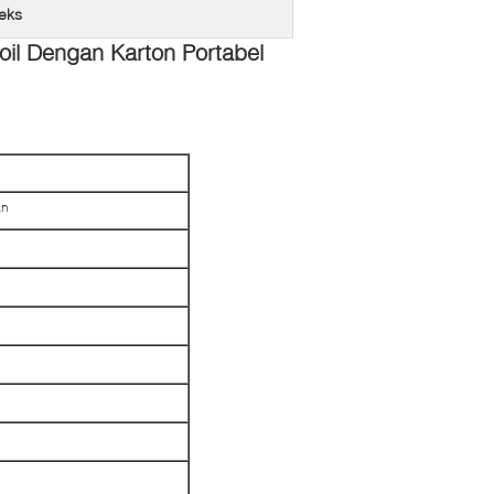
eks
il Dengan Karton Portabel
an