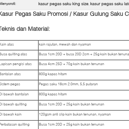
kasur pegas saku king size
kasur pegas saku lat
Menyoroti:
,
Kasur Pegas Saku Promosi / Kasur Gulung Saku Co
Teknis dan Material:
Kain atas
kain rajutan, mewah dan nyaman
Busa quilting atas
Busa 1cm 20D + busa 20D 2cm + 25g kain bukan tenun
Lapisan pengisi atas
Busa 4cm 25D + 70g kain bukan tenunan
Bantalan atas
800g kapas hitam
Sistem pegas
Pegas saku 18cm 2.0mm, 5,5 putaran
Di bawah bantalan
800g kapas hitam
Di bawah quilting
Busa 1cm 20D + 25g kain bukan tenunan
Di bawah kain
120gsm anti slip kain bukan tenunan, nyaman
Perbatasan quilting
Busa 1cm 20D + 25g kain bukan tenunan