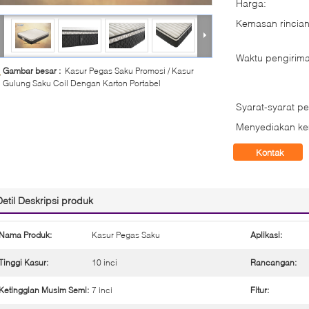
Harga:
Kemasan rincian
Waktu pengirima
Gambar besar :
Kasur Pegas Saku Promosi / Kasur
Gulung Saku Coil Dengan Karton Portabel
Syarat-syarat p
Menyediakan k
Kontak
Detil Deskripsi produk
Nama Produk:
Kasur Pegas Saku
Aplikasi:
Tinggi Kasur:
10 inci
Rancangan:
Ketinggian Musim Semi:
7 inci
Fitur: