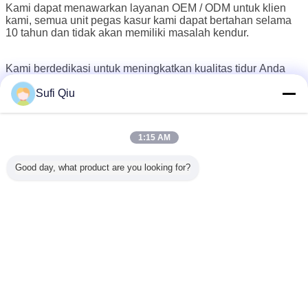
Kami dapat menawarkan layanan OEM / ODM untuk klien
kami, semua unit pegas kasur kami dapat bertahan selama
10 tahun dan tidak akan memiliki masalah kendur.
Kami berdedikasi untuk meningkatkan kualitas tidur Anda
dan ingin menjadi konselor tidur Anda, dengan menyediakan
Sufi Qiu
kasur yang lebih baik kepada pelanggan, kami berharap
semua orang dapat memperoleh kehidupan yang lebih baik!
1:15 AM
RAYSON-
Cina Produsen Kasur Musim Semi & Kasur
Good day, what product are you looking for?
Busa Terkemuka