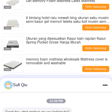
Gel Memory Foam Mattress Latex Mattress
Kirim Sekarang
6 bintang hotel ratu mewah king ukuran saku musim
semi kasur gel memori lateks saku koil musim semi
kasur koil
Kirim Sekarang
Ukuran yang disesuaikan Kasur kain rajutan Kasur
Spring Pocket Grosir Harga Murah
Kirim Sekarang
memory foam mattress wholesale Mattress cover is
removable and washable
Kirim Sekarang
Tidur nyaman bernafas Kualitas tinggi Grosir OEM
Memory Foam Mattress
Sufi Qiu
Kirim Sekarang
China Mattress Manufacturer Hot-Selling
12:39 PM
Independent Pocket Spring Mattress Single Size
Double Bed Mattress
Kirim Sekarang
Good day, what product are you looking for?