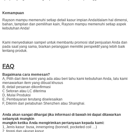
Kemampuan
Rayson mampu memenuhi setiap detail kasur impian Anda!dalam hal dimensi,
bahan, tampilan dan pemilihan kain, Rayson mampu memenuhi setiap aspek
kebutuhan Anda!
Kami menyediakan sampel untuk membantu promosi staf penjualan Anda dan
pada saat yang sama, biarkan pelanggan memiliki perspektif yang lebih baik
tentang produk.
FAQ
Bagaimana cara memesan?
A, Pilih dari item kami yang ada atau beri tahu kami kebutuhan Anda, lalu kami
menawarkan item yang dibuat khusus
B, detail pesanan dikonfirmasi
C Setoran atau LC diterima
D, Mulai Produksi
E, Pembayaran terutang diselesaikan
F, Dikirim dari pelabuhan Shenzhen atau Shanghai.
Anda akan sangat dihargai jika informasi di bawah ini dapat ditawarkan
sebanyak mungkin
mungkin ketika Anda mengirimkan pertanyaan kepada kami:
1, Jenis kasur: busa, innerspring (bonnell, pocketed coil ....)
2, tinggi dan ukuran kasur.