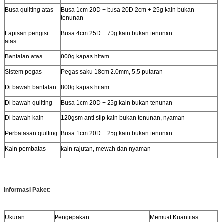
Busa quilting atas
Busa 1cm 20D + busa 20D 2cm + 25g kain bukan
tenunan
Lapisan pengisi
Busa 4cm 25D + 70g kain bukan tenunan
atas
Bantalan atas
800g kapas hitam
Sistem pegas
Pegas saku 18cm 2.0mm, 5,5 putaran
Di bawah bantalan
800g kapas hitam
Di bawah quilting
Busa 1cm 20D + 25g kain bukan tenunan
Di bawah kain
120gsm anti slip kain bukan tenunan, nyaman
Perbatasan quilting
Busa 1cm 20D + 25g kain bukan tenunan
Kain pembatas
kain rajutan, mewah dan nyaman
Informasi Paket:
Ukuran
Pengepakan
Memuat Kuantitas