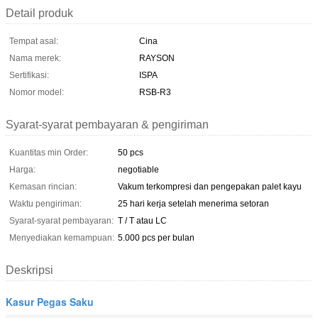
Detail produk
Tempat asal:
Cina
Nama merek:
RAYSON
Sertifikasi:
ISPA
Nomor model:
RSB-R3
Syarat-syarat pembayaran & pengiriman
Kuantitas min Order:
50 pcs
Harga:
negotiable
Kemasan rincian:
Vakum terkompresi dan pengepakan palet kayu
Waktu pengiriman:
25 hari kerja setelah menerima setoran
Syarat-syarat pembayaran:
T / T atau LC
Menyediakan kemampuan:
5.000 pcs per bulan
Deskripsi
Kasur Pegas Saku