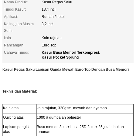
Nama Produk:
Kasur Pegas Saku
Tinggi Kasur:
13,4 inci
Aplikasi:
Rumah / hotel
Ketinggian Musim
3,2 inci
Semi:
kain:
Kain rajutan
Rancangan:
Euro Top
Kasur Busa Memori Terkompresi
Cahaya Tinggi:
,
Kasur Pocket Sprung
Kasur Pegas Saku Lapisan Ganda Mewah Euro Top Dengan Busa Memori
Teknis dan Material:
Kain atas
kain rajutan, 320gsm, mewah dan nyaman
Quilting atas
1000 # gumpalan poliester
Lapisan pengisi
Busa memori 3cm + busa 25D 2cm + 25g kain bukan
atas
tenunan