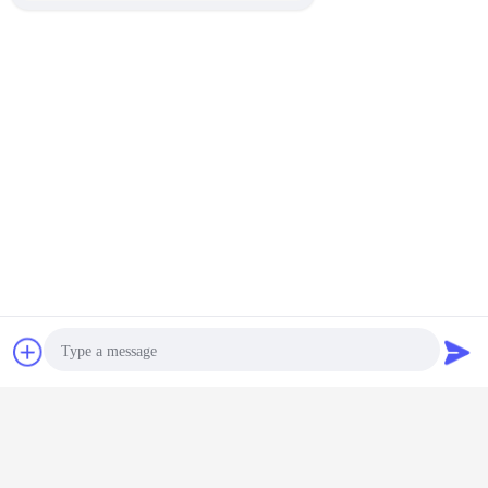
kasur busa memori pocket spring
Tag:
,
kasur pocket spring latex
kasur pocket spring king size
,
Dapatkan Harga Terbaik untuk
Obrolan
Quote request
Kasur Busa Memori Pegas Saku
Lapisan Ganda Mewah Euro Top
suatu
13,4 Inch
Terus
Photo