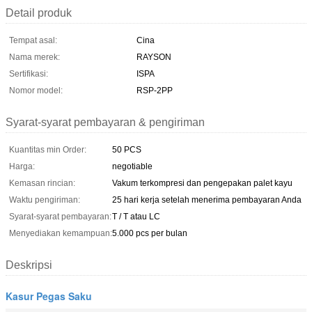
Detail produk
Tempat asal:
Cina
Nama merek:
RAYSON
Sertifikasi:
ISPA
Nomor model:
RSP-2PP
Syarat-syarat pembayaran & pengiriman
Kuantitas min Order:
50 PCS
Harga:
negotiable
Kemasan rincian:
Vakum terkompresi dan pengepakan palet kayu
Waktu pengiriman:
25 hari kerja setelah menerima pembayaran Anda
Syarat-syarat pembayaran:
T / T atau LC
Menyediakan kemampuan:
5.000 pcs per bulan
Deskripsi
Kasur Pegas Saku