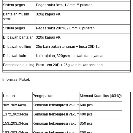
Sistem pegas
Pegas saku 8cm, 1,8mm, 5 putaran
Bantalan musim
320g kapas PK
semi
Sistem pegas
Pegas saku 20cm, 2.0mm, 6 putaran
Di bawah bantalan
320g kapas PK
Di bawah quilting
25g kain bukan tenunan + busa 20D 1cm
Di bawah kain
kain rajutan, 320gsm, mewah dan nyaman
Perbatasan quilting
Busa 1cm 20D + 25g kain bukan tenunan
Kain pembatas
kain rajutan, 320gsm, mewah dan nyaman
Informasi Paket:
Ukuran
Pengepakan
Memuat Kuantitas (40HQ)
90x190x34cm
Kemasan terkompresi vakum
600 pcs
137x190x34cm
Kemasan terkompresi vakum
400 pcs
153x203x34cm
Kemasan terkompresi vakum
350 pcs
183x203x34cm
Kemasan terkompresi vakum
300 pcs