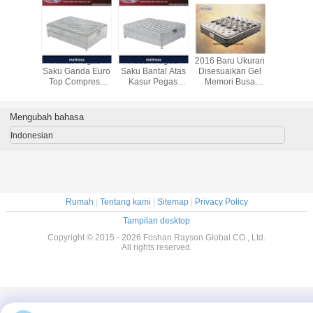
uous 10
Kasur Pegas
Kasur Pegas
2016 Baru Ukuran
Kasur 
Pocket
Saku Ganda Euro
Saku Bantal Atas
Disesuaikan Gel
Memori Ge
Mattress
Top Compress
Kasur Pegas
Memori Busa
Nyaman
uro Top
Perabotan Hotel
Ukuran Penuh
Kasur Topper
Kasur Atas
attress
Bintang 5
untuk Rumah /
400g Kain
14 In
Hotel
Rajutan
Mengubah bahasa
Indonesian
Rumah
|
Tentang kami
|
Sitemap
|
Privacy Policy
Tampilan desktop
Copyright © 2015 - 2026 Foshan Rayson Global CO., Ltd.
All rights reserved.