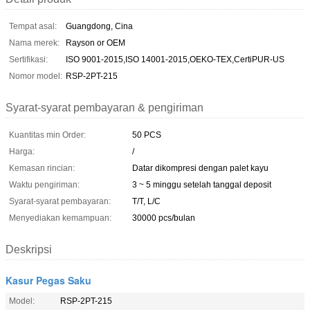
Tempat asal:
Guangdong, Cina
Nama merek:
Rayson or OEM
Sertifikasi:
ISO 9001-2015,ISO 14001-2015,OEKO-TEX,CertiPUR-US
Nomor model:
RSP-2PT-215
Syarat-syarat pembayaran & pengiriman
Kuantitas min Order:
50 PCS
Harga:
/
Kemasan rincian:
Datar dikompresi dengan palet kayu
Waktu pengiriman:
3 ~ 5 minggu setelah tanggal deposit
Syarat-syarat pembayaran:
T/T, L/C
Menyediakan kemampuan:
30000 pcs/bulan
Deskripsi
Kasur Pegas Saku
Model:
RSP-2PT-215