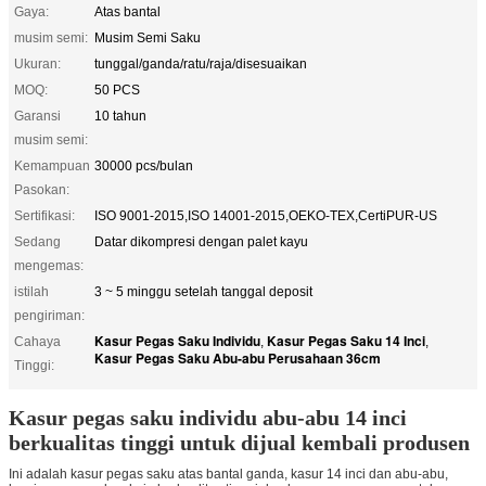
Gaya:
Atas bantal
musim semi:
Musim Semi Saku
Ukuran:
tunggal/ganda/ratu/raja/disesuaikan
MOQ:
50 PCS
Garansi
10 tahun
musim semi:
Kemampuan
30000 pcs/bulan
Pasokan:
Sertifikasi:
ISO 9001-2015,ISO 14001-2015,OEKO-TEX,CertiPUR-US
Sedang
Datar dikompresi dengan palet kayu
mengemas:
istilah
3 ~ 5 minggu setelah tanggal deposit
pengiriman:
Kasur Pegas Saku Individu
Kasur Pegas Saku 14 Inci
Cahaya
,
,
Kasur Pegas Saku Abu-abu Perusahaan 36cm
Tinggi:
Kasur pegas saku individu abu-abu 14 inci
berkualitas tinggi untuk dijual kembali produsen
Ini adalah kasur pegas saku atas bantal ganda, kasur 14 inci dan abu-abu,