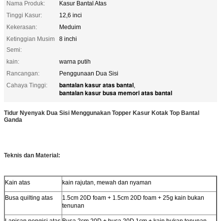
Nama Produk:
Kasur Bantal Atas
Tinggi Kasur:
12,6 inci
Kekerasan:
Meduim
Ketinggian Musim
8 inchi
Semi:
kain:
warna putih
Rancangan:
Penggunaan Dua Sisi
bantalan kasur atas bantal
Cahaya Tinggi:
,
bantalan kasur busa memori atas bantal
Tidur Nyenyak Dua Sisi Menggunakan Topper Kasur Kotak Top Bantal
Ganda
Teknis dan Material:
Kain atas
kain rajutan, mewah dan nyaman
Busa quilting atas
1.5cm 20D foam + 1.5cm 20D foam + 25g kain bukan
tenunan
Lapisan pengisi atas
Busa 2cm 20D + busa 20D 1cm + kain bukan tenunan