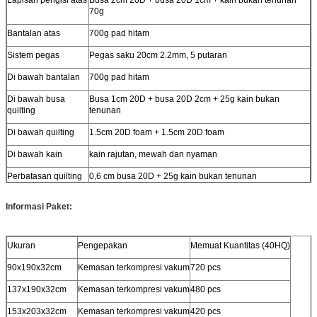
70g
Bantalan atas
700g pad hitam
Sistem pegas
Pegas saku 20cm 2.2mm, 5 putaran
Di bawah bantalan
700g pad hitam
Di bawah busa
Busa 1cm 20D + busa 20D 2cm + 25g kain bukan
quilting
tenunan
Di bawah quilting
1.5cm 20D foam + 1.5cm 20D foam
Di bawah kain
kain rajutan, mewah dan nyaman
Perbatasan quilting
0,6 cm busa 20D + 25g kain bukan tenunan
Kain pembatas
kain rajutan, 320gsm, mewah dan nyaman
Informasi Paket:
Ukuran
Pengepakan
Memuat Kuantitas (40HQ)
90x190x32cm
Kemasan terkompresi vakum
720 pcs
137x190x32cm
Kemasan terkompresi vakum
480 pcs
153x203x32cm
Kemasan terkompresi vakum
420 pcs