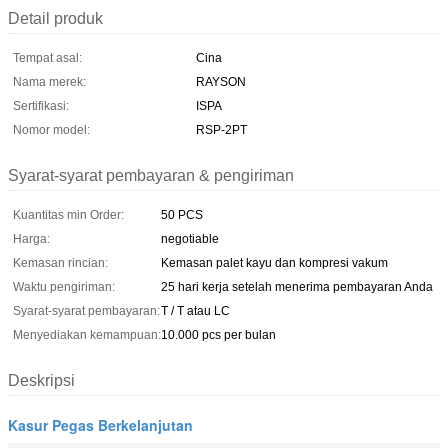
Detail produk
Tempat asal:
Cina
Nama merek:
RAYSON
Sertifikasi:
ISPA
Nomor model:
RSP-2PT
Syarat-syarat pembayaran & pengiriman
Kuantitas min Order:
50 PCS
Harga:
negotiable
Kemasan rincian:
Kemasan palet kayu dan kompresi vakum
Waktu pengiriman:
25 hari kerja setelah menerima pembayaran Anda
Syarat-syarat pembayaran:
T / T atau LC
Menyediakan kemampuan:
10.000 pcs per bulan
Deskripsi
Kasur Pegas Berkelanjutan