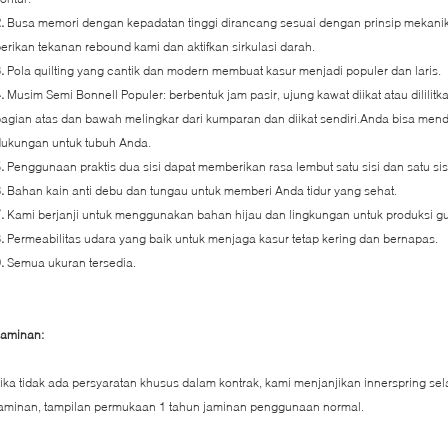
.
Busa memori dengan kepadatan tinggi dirancang sesuai dengan prinsip mekanik
erikan tekanan rebound kami dan aktifkan sirkulasi darah.
3.
Pola quilting yang cantik dan modern membuat kasur menjadi populer dan laris.
4.
Musim Semi Bonnell Populer: berbentuk jam pasir, ujung kawat diikat atau dililitka
agian atas dan bawah melingkar dari kumparan dan diikat sendiri.Anda bisa mendap
dukungan untuk tubuh Anda.
5.
Penggunaan praktis dua sisi dapat memberikan rasa lembut satu sisi dan satu si
6.
Bahan kain anti debu dan tungau untuk memberi Anda tidur yang sehat.
7.
Kami berjanji untuk menggunakan bahan hijau dan lingkungan untuk produksi g
8.
Permeabilitas udara yang baik untuk menjaga kasur tetap kering dan bernapas.
9.
Semua ukuran tersedia.
Jaminan:
ika tidak ada persyaratan khusus dalam kontrak, kami menjanjikan innerspring 
aminan, tampilan permukaan 1 tahun jaminan penggunaan normal.