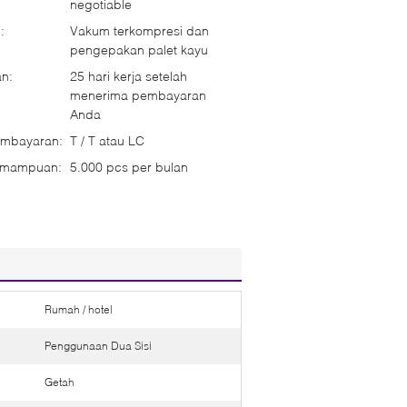
negotiable
:
Vakum terkompresi dan
pengepakan palet kayu
n:
25 hari kerja setelah
menerima pembayaran
Anda
embayaran:
T / T atau LC
emampuan:
5.000 pcs per bulan
Rumah / hotel
Penggunaan Dua Sisi
Getah