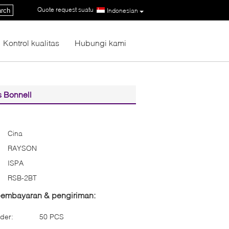
Quote request suatu
|
rch
Indonesian
Kontrol kualitas
Hubungi kami
 Bonnell
Cina
RAYSON
ISPA
RSB-2BT
 pembayaran & pengiriman:
der:
50 PCS