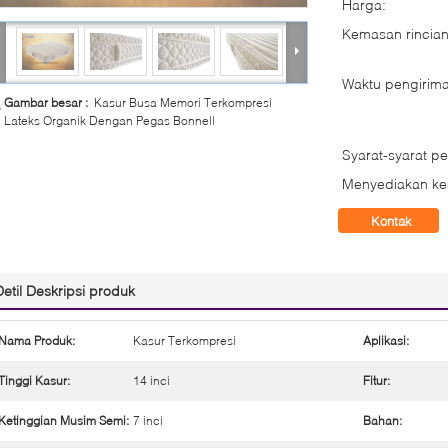
Harga:
Kemasan rincian
Waktu pengirima
Gambar besar :
Kasur Busa Memori Terkompresi
Lateks Organik Dengan Pegas Bonnell
Syarat-syarat p
Menyediakan k
Kontak
Detil Deskripsi produk
Nama Produk:
Kasur Terkompresi
Aplikasi:
Tinggi Kasur:
14 inci
Fitur:
Ketinggian Musim Semi:
7 inci
Bahan: