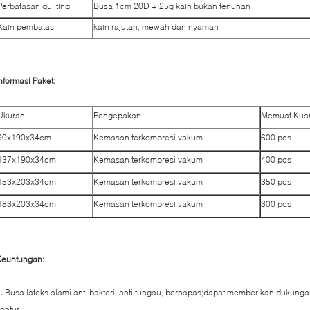
Perbatasan quilting
Busa 1cm 20D + 25g kain bukan tenunan
Kain pembatas
kain rajutan, mewah dan nyaman
nformasi Paket:
Ukuran
Pengepakan
Memuat Kuan
90x190x34cm
Kemasan terkompresi vakum
600 pcs
137x190x34cm
Kemasan terkompresi vakum
400 pcs
153x203x34cm
Kemasan terkompresi vakum
350 pcs
183x203x34cm
Kemasan terkompresi vakum
300 pcs
Keuntungan:
1.
Busa lateks alami anti bakteri, anti tungau, bernapas;dapat memberikan dukung
ontur.