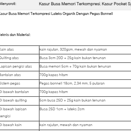
Kasur Busa Memori Terkompresi
Kasur Pocket 
Menyoroti:
,
Kasur Busa Memori Terkompresi Lateks Organik Dengan Pegas Bonnell
eknis dan Material:
Kain atas
kain rajutan, 320gsm, mewah dan nyaman
Quilting atas
Busa 3cm 20D + 25g kain bukan tenunan
Lapisan pengisi atas
Busa memori 5cm + 70g kain bukan tenunan
Bantalan atas
700g kapas hitam
Sistem pegas
Pegas bonnell 18cm, 2,34 mm, 5 putaran
Di bawah bantalan
700g kapas hitam
Di bawah quilting
5cm busa 25D + 25g kain bukan tenunan
Di bawah lapisan
Busa 25D 1cm + lateks 2cm
pengisi
Di bawah kain
kain rajutan, mewah dan nyaman