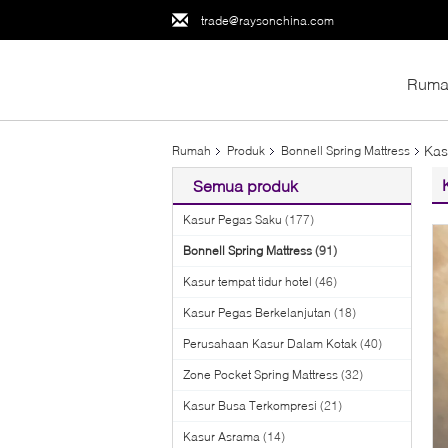
trade@raysonchina.com
Ruma
Kas
Rumah
Produk
Bonnell Spring Mattress
Semua produk
Kasur Pegas Saku
(177)
Bonnell Spring Mattress
(91)
Kasur tempat tidur hotel
(46)
Kasur Pegas Berkelanjutan
(18)
Perusahaan Kasur Dalam Kotak
(40)
Zone Pocket Spring Mattress
(32)
Kasur Busa Terkompresi
(21)
Kasur Asrama
(14)