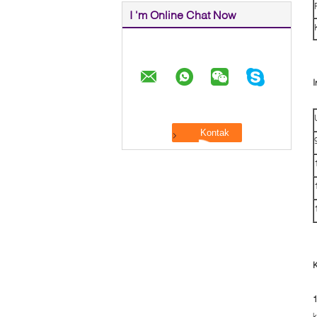
I 'm Online Chat Now
I
k