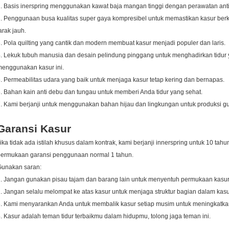
. Basis inerspring menggunakan kawat baja mangan tinggi dengan perawatan anti 
. Penggunaan busa kualitas super gaya kompresibel untuk memastikan kasur berku
arak jauh.
. Pola quilting yang cantik dan modern membuat kasur menjadi populer dan laris.
. Lekuk tubuh manusia dan desain pelindung pinggang untuk menghadirkan tidur 
enggunakan kasur ini.
. Permeabilitas udara yang baik untuk menjaga kasur tetap kering dan bernapas.
. Bahan kain anti debu dan tungau untuk memberi Anda tidur yang sehat.
. Kami berjanji untuk menggunakan bahan hijau dan lingkungan untuk produksi g
Garansi Kasur
ika tidak ada istilah khusus dalam kontrak, kami berjanji innerspring untuk 10 ta
permukaan garansi penggunaan normal 1 tahun.
Gunakan saran:
. Jangan gunakan pisau tajam dan barang lain untuk menyentuh permukaan kasur
. Jangan selalu melompat ke atas kasur untuk menjaga struktur bagian dalam kasu
. Kami menyarankan Anda untuk membalik kasur setiap musim untuk meningkatka
. Kasur adalah teman tidur terbaikmu dalam hidupmu, tolong jaga teman ini.