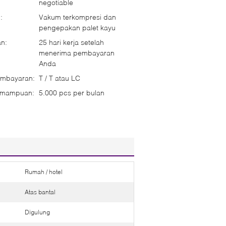
negotiable
:
Vakum terkompresi dan
pengepakan palet kayu
n:
25 hari kerja setelah
menerima pembayaran
Anda
embayaran:
T / T atau LC
emampuan:
5.000 pcs per bulan
Rumah / hotel
Atas bantal
Digulung