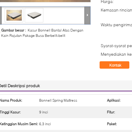
Harga:
Kemasan rincian
Waktu pengirima
Gambar besar :
Kasur Bonnell Bantal Atas Dengan
Kain Rajutan Pakage Busa Berbelit-belit
Syarat-syarat p
Menyediakan k
Kontak
Detil Deskripsi produk
Nama Produk:
Bonnell Spring Mattress
Aplikasi:
Tinggi Kasur:
9 inci
Fitur:
Ketinggian Musim Semi:
6,3 inci
Paket: