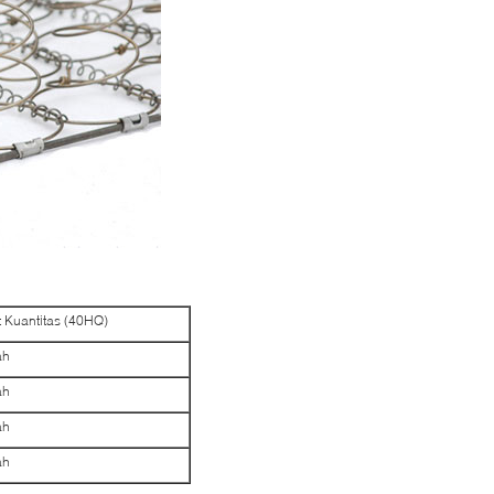
Kuantitas (40HQ)
ah
ah
ah
ah