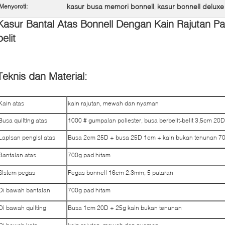
kasur busa memori bonnell
kasur bonnell deluxe
Menyoroti:
,
Kasur Bantal Atas Bonnell Dengan Kain Rajutan Pa
belit
Teknis dan Material:
Kain atas
kain rajutan, mewah dan nyaman
Busa quilting atas
1000 # gumpalan poliester, busa berbelit-belit 3,5cm 20
Lapisan pengisi atas
Busa 2cm 25D + busa 25D 1cm + kain bukan tenunan 7
Bantalan atas
700g pad hitam
Sistem pegas
Pegas bonnell 16cm 2.3mm, 5 putaran
Di bawah bantalan
700g pad hitam
Di bawah quilting
Busa 1cm 20D + 25g kain bukan tenunan