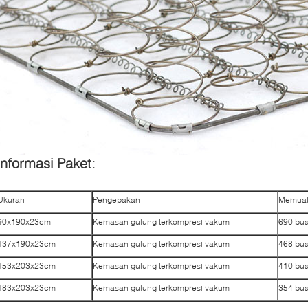
Informasi Paket:
Ukuran
Pengepakan
Memuat 
90x190x23cm
Kemasan gulung terkompresi vakum
690 bu
137x190x23cm
Kemasan gulung terkompresi vakum
468 bu
153x203x23cm
Kemasan gulung terkompresi vakum
410 bu
183x203x23cm
Kemasan gulung terkompresi vakum
354 bu