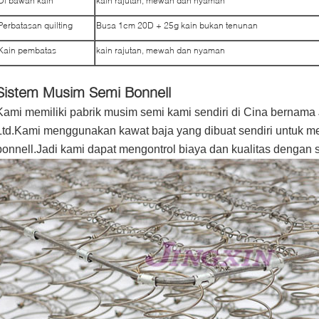
Di bawah kain
kain rajutan, mewah dan nyaman
Perbatasan quilting
Busa 1cm 20D + 25g kain bukan tenunan
Kain pembatas
kain rajutan, mewah dan nyaman
Sistem Musim Semi Bonnell
Kami memiliki pabrik musim semi kami sendiri di Cina bernama J
Ltd.Kami menggunakan kawat baja yang dibuat sendiri untuk m
bonnell.Jadi kami dapat mengontrol biaya dan kualitas dengan s