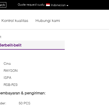
Quote request suatu
|
rch
Indonesian
Kontrol kualitas
Hubungi kami
t
rbelit-belit
Cina
RAYSON
ISPA
RSB-R23
 pembayaran & pengiriman:
der:
50 PCS