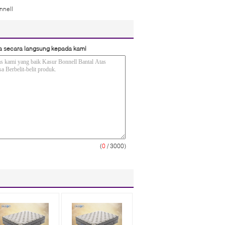
nnell
a secara langsung kepada kami
(
0
/ 3000)