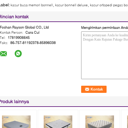
,
,
Label:
kasur busa memori bonnell
kasur bonnell deluxe
kasur ortopedi pegas bo
Rincian kontak
Foshan Rayson Global CO., Ltd
Mengirimkan permintaan And
Kontak Person:
Cara Cui
Tel:
17819906645
Faks:
86-757-81192378-85896038
Produk lainnya