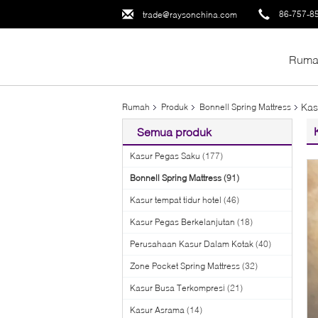
86-757-8
trade@raysonchina.com
Ruma
Kas
Rumah
Produk
Bonnell Spring Mattress
Semua produk
Kasur Pegas Saku
(177)
Bonnell Spring Mattress
(91)
Kasur tempat tidur hotel
(46)
Kasur Pegas Berkelanjutan
(18)
Perusahaan Kasur Dalam Kotak
(40)
Zone Pocket Spring Mattress
(32)
Kasur Busa Terkompresi
(21)
Kasur Asrama
(14)