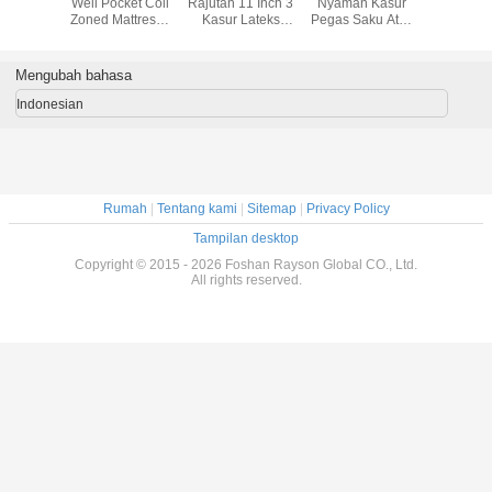
Bantal
Well Pocket Coil
Rajutan 11 Inch 3
Nyaman Kasur
Bonnel 
n Kain
Zoned Mattress /
Kasur Lateks
Pegas Saku Atas
Kain Putih
Quilting
Gel Memory
yang Dilindungi
Euro Terkompresi
abu untu
Lembut
Doam Mattress
Dengan Sistem
Ukuran Queen
Perawatan Tulang
Mengubah bahasa
Belakang
Indonesian
Rumah
|
Tentang kami
|
Sitemap
|
Privacy Policy
Tampilan desktop
Copyright © 2015 - 2026 Foshan Rayson Global CO., Ltd.
All rights reserved.