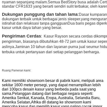
nyaman sepanjang malam.Semua BedStory busa adalah Cert
standar CFR1633 yang berarti sendiri sulit terbakar, oleh kar
Dukungan punggung dan tahan lama
:
Dasar kumparan
dukungan terbaik untuk berbagai jenis sleeper.yang mengur
istirahat dan relaksasi tanpa gangguanDua baris pegas dipe
kasur untuk daya tahan yang besar.
Pengiriman Cerdas
:
Kasur Rayson secara cerdas dikompr
pengiriman, biasanya dibutuhkan 48-72 jam untuk kasur sep
aslinya.Jaminan 10 tahun dan layanan purna jual seumur hid
terbuka untuk pertanyaan dari setiap pelanggan berharga.
Ruang Pameran kami:
Kami memiliki showroom besar di pabrik kami, meliputi area
sekitar 1600 meter persegi, yang dapat menampilkan lebih
dari 100pcs desain kasur yang berbeda pada saat yang
sama.Pelanggan datang dari berbagai negara seperti:
Amerika Serikat, Kanada, Eropa, Australia, Selandia Baru,
Amerika Selatan,Afrika dll datang ke showroom kami
mencoba kasur dan memilih kasur yang paling cocok impor