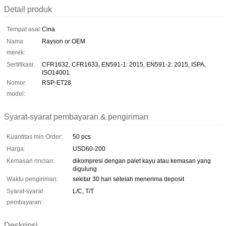
Detail produk
Tempat asal:
Cina
Nama
Rayson or OEM
merek:
Sertifikasi:
CFR1632, CFR1633, EN591-1: 2015, EN591-2: 2015, ISPA,
ISO14001.
Nomor
RSP-ET28
model:
Syarat-syarat pembayaran & pengiriman
Kuantitas min Order:
50 pcs
Harga:
USD60-200
Kemasan rincian:
dikompresi dengan palet kayu atau kemasan yang
digulung
Waktu pengiriman:
sekitar 30 hari setelah menerima deposit
Syarat-syarat
L/C, T/T
pembayaran:
Deskripsi