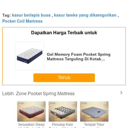
kasur berlapis busa
kasur lateks yang dikategorikan
Tag:
,
,
Pocket Coil Mattress
Dapatkan Harga Terbaik untuk
Gel Memory Foam Pocket Spring
Mattress Terguling Di Kotak
Mattress Amazon Hot Sale
Terus
Zone Pocket Spring Mattress
Lebih
ona Saku
Sesuaikan Sleep
Penutup Kain
Tempat Tidur
Kasur 