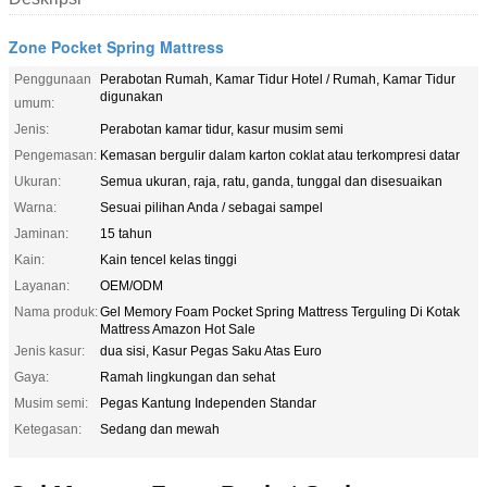
Zone Pocket Spring Mattress
Penggunaan
Perabotan Rumah, Kamar Tidur Hotel / Rumah, Kamar Tidur
digunakan
umum:
Jenis:
Perabotan kamar tidur, kasur musim semi
Pengemasan:
Kemasan bergulir dalam karton coklat atau terkompresi datar
Ukuran:
Semua ukuran, raja, ratu, ganda, tunggal dan disesuaikan
Warna:
Sesuai pilihan Anda / sebagai sampel
Jaminan:
15 tahun
Kain:
Kain tencel kelas tinggi
Layanan:
OEM/ODM
Nama produk:
Gel Memory Foam Pocket Spring Mattress Terguling Di Kotak
Mattress Amazon Hot Sale
Jenis kasur:
dua sisi, Kasur Pegas Saku Atas Euro
Gaya:
Ramah lingkungan dan sehat
Musim semi:
Pegas Kantung Independen Standar
Ketegasan:
Sedang dan mewah