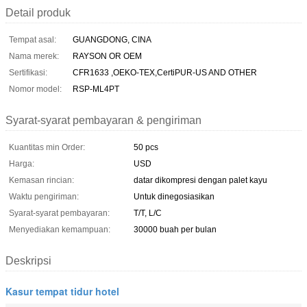
Detail produk
Tempat asal:
GUANGDONG, CINA
Nama merek:
RAYSON OR OEM
Sertifikasi:
CFR1633 ,OEKO-TEX,CertiPUR-US AND OTHER
Nomor model:
RSP-ML4PT
Syarat-syarat pembayaran & pengiriman
Kuantitas min Order:
50 pcs
Harga:
USD
Kemasan rincian:
datar dikompresi dengan palet kayu
Waktu pengiriman:
Untuk dinegosiasikan
Syarat-syarat pembayaran:
T/T, L/C
Menyediakan kemampuan:
30000 buah per bulan
Deskripsi
Kasur tempat tidur hotel