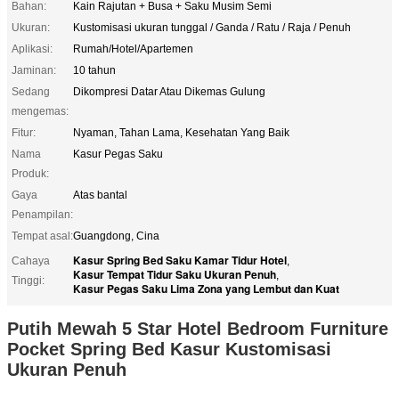
Bahan:
Kain Rajutan + Busa + Saku Musim Semi
Ukuran:
Kustomisasi ukuran tunggal / Ganda / Ratu / Raja / Penuh
Aplikasi:
Rumah/Hotel/Apartemen
Jaminan:
10 tahun
Sedang
Dikompresi Datar Atau Dikemas Gulung
mengemas:
Fitur:
Nyaman, Tahan Lama, Kesehatan Yang Baik
Nama
Kasur Pegas Saku
Produk:
Gaya
Atas bantal
Penampilan:
Tempat asal:
Guangdong, Cina
Kasur Spring Bed Saku Kamar Tidur Hotel
Cahaya
,
Kasur Tempat Tidur Saku Ukuran Penuh
,
Tinggi:
Kasur Pegas Saku Lima Zona yang Lembut dan Kuat
Putih Mewah 5 Star Hotel Bedroom Furniture
Pocket Spring Bed Kasur Kustomisasi
Ukuran Penuh