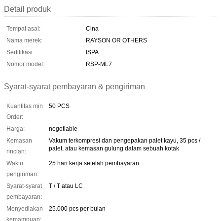
Detail produk
Tempat asal:
Cina
Nama merek:
RAYSON OR OTHERS
Sertifikasi:
ISPA
Nomor model:
RSP-ML7
Syarat-syarat pembayaran & pengiriman
Kuantitas min
50 PCS
Order:
Harga:
negotiable
Kemasan
Vakum terkompresi dan pengepakan palet kayu, 35 pcs /
palet, atau kemasan gulung dalam sebuah kotak
rincian:
Waktu
25 hari kerja setelah pembayaran
pengiriman:
Syarat-syarat
T / T atau LC
pembayaran:
Menyediakan
25.000 pcs per bulan
kemampuan: