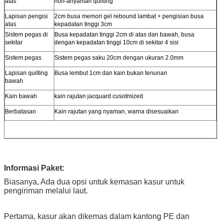
atas
non-anyaman quilting
Lapisan pengisi
2cm busa memori gel rebound lambat + pengisian busa
atas
kepadatan tinggi 3cm
Sistem pegas di
Busa kepadatan tinggi 2cm di atas dan bawah, busa
sekitar
dengan kepadatan tinggi 10cm di sekitar 4 sisi
Sistem pegas
Sistem pegas saku 20cm dengan ukuran 2.0mm
Lapisan quilting
Busa lembut 1cm dan kain bukan tenunan
bawah
Kain bawah
kain rajutan jacquard cusotmized
Berbatasan
Kain rajutan yang nyaman, warna disesuaikan
Informasi Paket:
Biasanya, Ada dua opsi untuk kemasan kasur untuk
pengiriman melalui laut.
Pertama, kasur akan dikemas dalam kantong PE dan