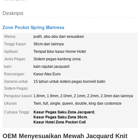
Deskripsi
Zone Pocket Spring Mattress
Warna:
putih, abu-abu dan sesuaikan
Tinggi Kasur:
36cm dan lainnya
Aplikasi:
Tempat tidur kasur Home Hotel
Jenis Pegas:
Sistem pegas kantong zona
kain:
kain rajutan jacquard
Rancangan:
Kasur Atas Euro
Garansi untuk
15 tahun untuk sistem pegas bonnell batin
Sistem Pegas:
Pengukur kawat:
1.8mm, 1.9mm, 2.0mm, 2.1mm, 2.2mm, 2.3mm dan lainnya
Ukuran:
Twin, full, single, queen, double, king dan costomize
Kasur Pegas Saku Zona Jacquard
Cahaya Tinggi:
,
Kasur Pegas Saku Zona 36cm
,
Kasur Hotel Zone Pocket Coil
OEM Menyesuaikan Mewah Jacquard Knit