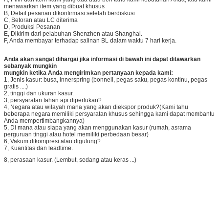
A, Pilih dari item kami yang ada atau beri tahu kami kebutuhan Anda, lalu kami
menawarkan item yang dibuat khusus
B, Detail pesanan dikonfirmasi setelah berdiskusi
C, Setoran atau LC diterima
D, Produksi Pesanan
E, Dikirim dari pelabuhan Shenzhen atau Shanghai.
F, Anda membayar terhadap salinan BL dalam waktu 7 hari kerja.
Anda akan sangat dihargai jika informasi di bawah ini dapat ditawarkan
sebanyak mungkin
mungkin ketika Anda mengirimkan pertanyaan kepada kami:
1, Jenis kasur: busa, innerspring (bonnell, pegas saku, pegas kontinu, pegas
gratis ....)
2, tinggi dan ukuran kasur.
3, persyaratan tahan api diperlukan?
4, Negara atau wilayah mana yang akan diekspor produk?(Kami tahu
beberapa negara memiliki persyaratan khusus sehingga kami dapat membantu
Anda mempertimbangkannya)
5, Di mana atau siapa yang akan menggunakan kasur (rumah, asrama
perguruan tinggi atau hotel memiliki perbedaan besar)
6, Vakum dikompresi atau digulung?
7, Kuantitas dan leadtime.
8, perasaan kasur. (Lembut, sedang atau keras ...)