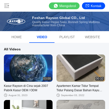
Mengobrol
Kontak
Foshan Rayson Global CO., Ltd
Quality Kasur Pegas Saku, Bonnell Spring Mattress
manufacturer from China
HOME
VIDEO
PLAYLIST
WEBSITE
All Videos
03:00
00:32
Kasur Rayson di Cina sejak 2007
Apartemen Kamar Tidur Tempat
Pabrik Kasur OEM / ODM
Tidur Palang Dasar Bahan Kayu
Pinus Modern
August 31, 2023
September 03, 2022