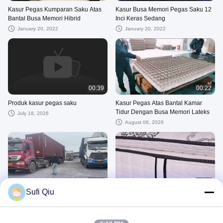
Kasur Pegas Kumparan Saku Atas
Kasur Busa Memori Pegas Saku 12
Bantal Busa Memori Hibrid
Inci Keras Sedang
January 20, 2022
January 20, 2022
00:39
00:22
Produk kasur pegas saku
Kasur Pegas Atas Bantal Kamar
Tidur Dengan Busa Memori Lateks
July 18, 2026
August 06, 2026
00:39
00:26
Sufi Qiu
Kain Poliester Bantal Atas Kasur
Kasur Pegas Saku Atas Bantal
Pegas Bonnell Ukuran King
Ganda 15 inci 38cm High End
April 21, 2026
August 06, 2026