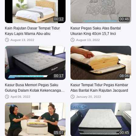
00:12
00:46
Kain Rajutan Dasar Tempat Tidur
Kasur Pegas Saku Atas Bantal
Kayu Lapis Warna Abu-abu
Ukuran King 40cm 15,7 Inci
August 13, 2022
August 13, 2022
00:17
08:06
Kasur Busa Memori Pegas Saku
Kasur Tempat Tidur Pegas Kembar
Gulung Dalam Kotak Kekencangan
Atas Bantal Kain Rajutan Jacquard
Sedang
April 09, 2022
January 20, 2022
05:07
00:45